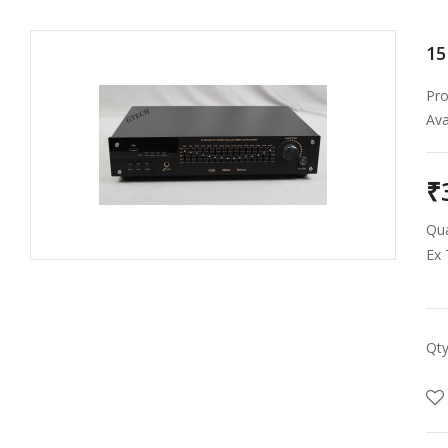
15
Pro
Avai
₹
Qua
Ex 
Qt