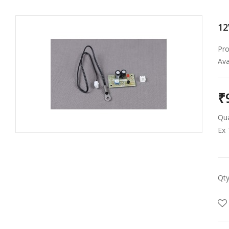
1
Pro
Avai
₹
Qua
Ex 
Qt