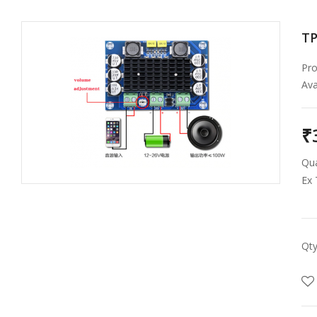
TP
Pro
Avai
₹
Qua
Ex 
Qt