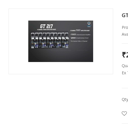
GT
Pro
Avai
₹
Qua
Ex 
Qt