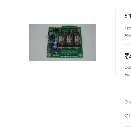
5.
Pro
Avai
₹
Qua
Ex 
Qt