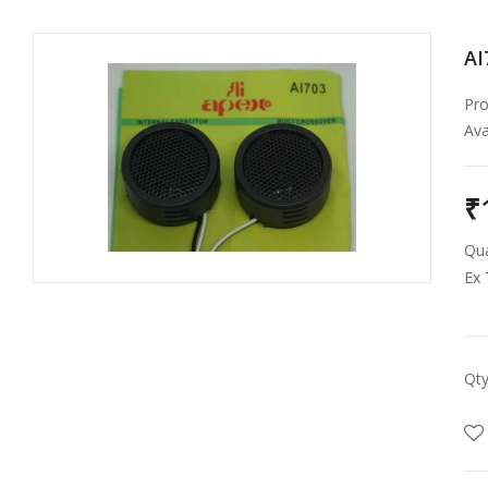
AI
Pro
Avai
₹
Qua
Ex 
Qt