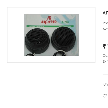
AI
Pro
Avai
₹
Qua
Ex 
Qt