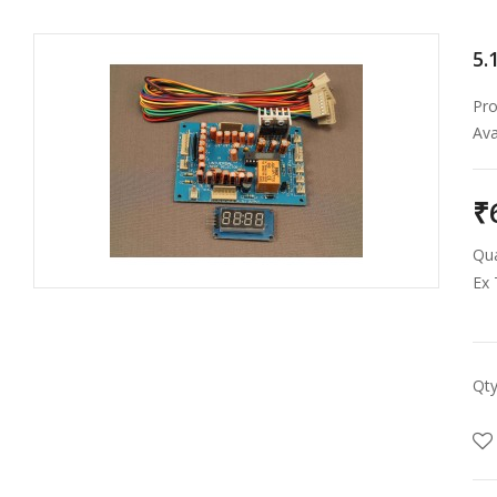
5.
Pro
Avai
₹
Qua
Ex 
Qt