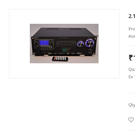
2.
Pro
Avai
₹
Qua
Ex 
Qt