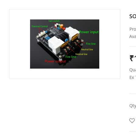
SO
Pro
Avai
₹
Qua
Ex 
Qt